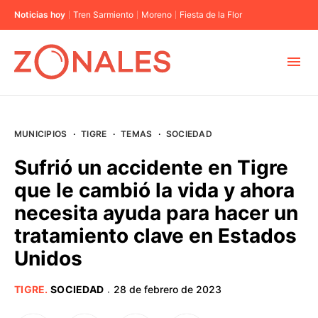
Noticias hoy
Tren Sarmiento
Moreno
Fiesta de la Flor
MUNICIPIOS
MUNICIPIOS
·
TIGRE
·
TEMAS
·
SOCIEDAD
CABA
Sufrió un accidente en Tigre
que le cambió la vida y ahora
BUENOS AIRES
necesita ayuda para hacer un
tratamiento clave en Estados
PROVINCIAS
Unidos
ELECCIONES 2023
TIGRE
.
SOCIEDAD
28 de febrero de 2023
·