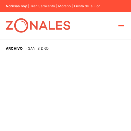
Noticias hoy
Tren Sarmiento
Moreno
Fiesta de la Flor
MUNICIPIOS
ARCHIVO
·
SAN ISIDRO
CABA
BUENOS AIRES
PROVINCIAS
ELECCIONES 2023