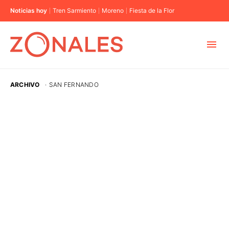
Noticias hoy
Tren Sarmiento
Moreno
Fiesta de la Flor
MUNICIPIOS
ARCHIVO
·
SAN FERNANDO
CABA
BUENOS AIRES
PROVINCIAS
ELECCIONES 2023