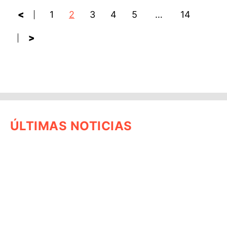
<
1
2
3
4
5
…
14
>
ÚLTIMAS NOTICIAS