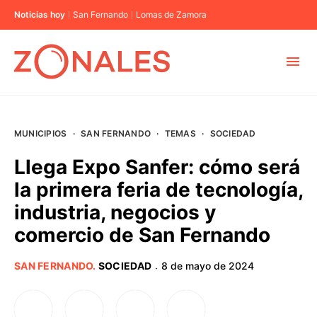
Noticias hoy
San Fernando
Lomas de Zamora
MUNICIPIOS
MUNICIPIOS
·
SAN FERNANDO
·
TEMAS
·
SOCIEDAD
CABA
Llega Expo Sanfer: cómo será
la primera feria de tecnología,
BUENOS AIRES
industria, negocios y
comercio de San Fernando
PROVINCIAS
SAN FERNANDO
.
SOCIEDAD
8 de mayo de 2024
·
ELECCIONES 2023