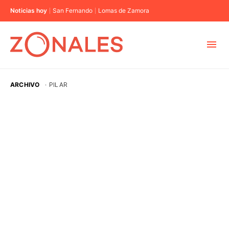
Noticias hoy
San Fernando
Lomas de Zamora
MUNICIPIOS
ARCHIVO
·
PILAR
CABA
BUENOS AIRES
PROVINCIAS
ELECCIONES 2023