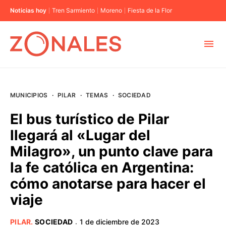
Noticias hoy
Tren Sarmiento
Moreno
Fiesta de la Flor
MUNICIPIOS
MUNICIPIOS
·
PILAR
·
TEMAS
·
SOCIEDAD
CABA
El bus turístico de Pilar
llegará al «Lugar del
BUENOS AIRES
Milagro», un punto clave para
la fe católica en Argentina:
PROVINCIAS
cómo anotarse para hacer el
viaje
ELECCIONES 2023
PILAR
.
SOCIEDAD
1 de diciembre de 2023
·