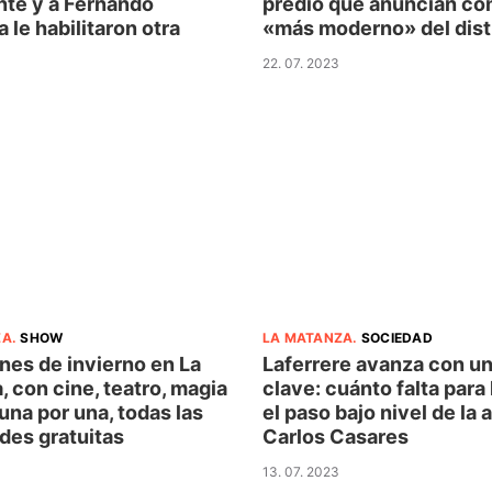
nte y a Fernando
predio que anuncian co
 le habilitaron otra
«más moderno» del dist
22. 07. 2023
ZA
.
SHOW
LA MATANZA
.
SOCIEDAD
nes de invierno en La
Laferrere avanza con un
 con cine, teatro, magia
clave: cuánto falta para 
 una por una, todas las
el paso bajo nivel de la
des gratuitas
Carlos Casares
13. 07. 2023