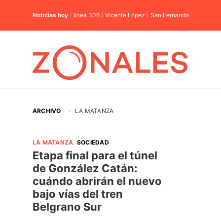
Noticias hoy
línea 306
Vicente López
San Fernando
ARCHIVO
·
LA MATANZA
LA MATANZA
.
SOCIEDAD
Etapa final para el túnel
de González Catán:
cuándo abrirán el nuevo
bajo vías del tren
Belgrano Sur