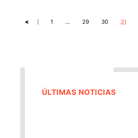
<
1
…
29
30
31
ÚLTIMAS NOTICIAS