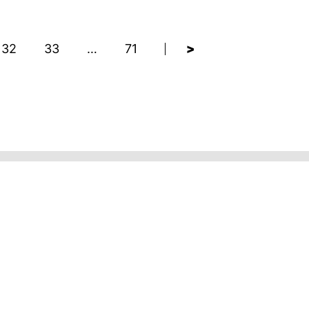
32
33
…
71
>