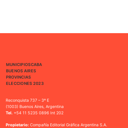
MUNICIPIOS
CABA
BUENOS AIRES
PROVINCIAS
ELECCIONES 2023
Reconquista 737 – 3º E
(1003) Buenos Aires, Argentina
Tel.
+54 11 5235 0896 Int 202
Propietario:
Compañía Editorial Gráfica Argentina S.A.