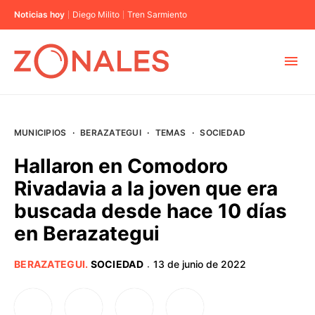
Noticias hoy
Diego Milito
Tren Sarmiento
MUNICIPIOS
MUNICIPIOS
·
BERAZATEGUI
·
TEMAS
·
SOCIEDAD
CABA
Hallaron en Comodoro
Rivadavia a la joven que era
BUENOS AIRES
buscada desde hace 10 días
en Berazategui
PROVINCIAS
BERAZATEGUI
.
SOCIEDAD
13 de junio de 2022
·
ELECCIONES 2023