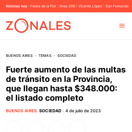
Noticias hoy
Fiesta de la Flor
línea 306
Vicente López
San Fernando
MUNICIPIOS
BUENOS AIRES
·
TEMAS
·
SOCIEDAD
CABA
Fuerte aumento de las multas
de tránsito en la Provincia,
BUENOS AIRES
que llegan hasta $348.000:
el listado completo
PROVINCIAS
BUENOS AIRES
.
SOCIEDAD
4 de julio de 2023
·
ELECCIONES 2023