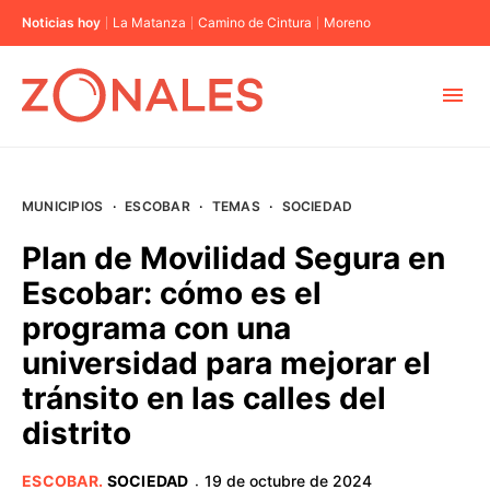
Noticias hoy
La Matanza
Camino de Cintura
Moreno
MUNICIPIOS
MUNICIPIOS
·
ESCOBAR
·
TEMAS
·
SOCIEDAD
CABA
Plan de Movilidad Segura en
Escobar: cómo es el
BUENOS AIRES
programa con una
universidad para mejorar el
PROVINCIAS
tránsito en las calles del
distrito
ELECCIONES 2023
ESCOBAR
.
SOCIEDAD
19 de octubre de 2024
·