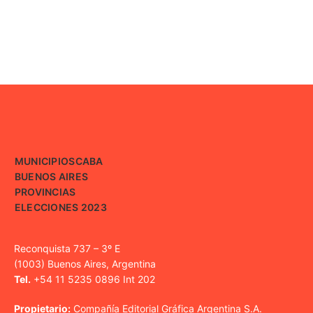
MUNICIPIOS
CABA
BUENOS AIRES
PROVINCIAS
ELECCIONES 2023
Reconquista 737 – 3º E
(1003) Buenos Aires, Argentina
Tel.
+54 11 5235 0896 Int 202
Propietario:
Compañía Editorial Gráfica Argentina S.A.