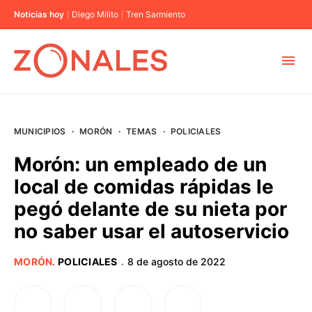
Noticias hoy
Diego Milito
Tren Sarmiento
MUNICIPIOS
MUNICIPIOS
·
MORÓN
·
TEMAS
·
POLICIALES
CABA
Morón: un empleado de un
local de comidas rápidas le
BUENOS AIRES
pegó delante de su nieta por
no saber usar el autoservicio
PROVINCIAS
MORÓN
.
POLICIALES
8 de agosto de 2022
·
ELECCIONES 2023