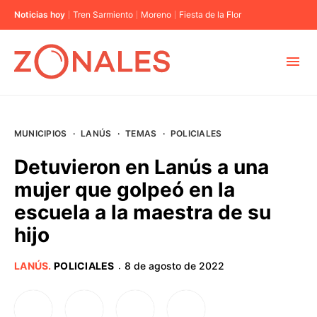
Noticias hoy
Tren Sarmiento
Moreno
Fiesta de la Flor
MUNICIPIOS
MUNICIPIOS
·
LANÚS
·
TEMAS
·
POLICIALES
CABA
Detuvieron en Lanús a una
mujer que golpeó en la
BUENOS AIRES
escuela a la maestra de su
hijo
PROVINCIAS
LANÚS
.
POLICIALES
8 de agosto de 2022
·
ELECCIONES 2023