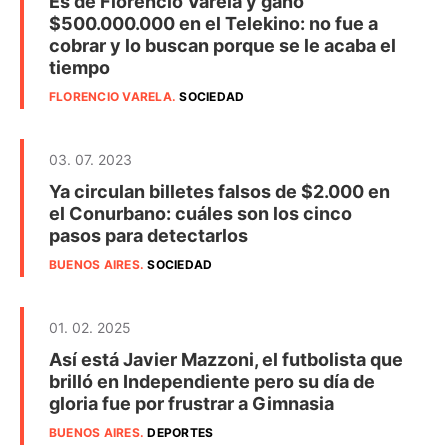
Es de Florencio Varela y ganó
$500.000.000 en el Telekino: no fue a
cobrar y lo buscan porque se le acaba el
tiempo
FLORENCIO VARELA
.
SOCIEDAD
03. 07. 2023
Ya circulan billetes falsos de $2.000 en
el Conurbano: cuáles son los cinco
pasos para detectarlos
BUENOS AIRES
.
SOCIEDAD
01. 02. 2025
Así está Javier Mazzoni, el futbolista que
brilló en Independiente pero su día de
gloria fue por frustrar a Gimnasia
BUENOS AIRES
.
DEPORTES