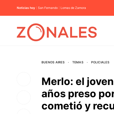
Noticias hoy
San Fernando
Lomas de Zamora
BUENOS AIRES
·
TEMAS
·
POLICIALES
Merlo: el jove
años preso po
cometió y recu