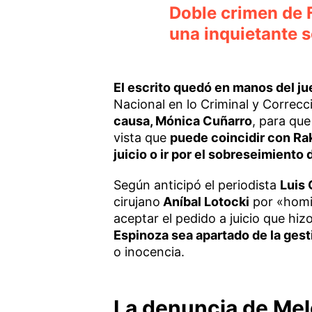
Doble crimen de F
una inquietante 
El escrito quedó en manos del ju
Nacional en lo Criminal y Correcci
causa, Mónica Cuñarro
, para que
vista que
puede coincidir con Ra
juicio o ir por el sobreseimiento
Según anticipó el periodista
Luis 
cirujano
Aníbal Lotocki
por «homic
aceptar el pedido a juicio que hi
Espinoza sea apartado de la ges
o inocencia.
La denuncia de Me