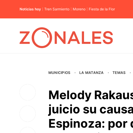
Noticias hoy
Tren Sarmiento
Moreno
Fiesta de la Flor
MUNICIPIOS
·
LA MATANZA
·
TEMAS
·
Melody Rakausk
juicio su caus
Espinoza: por 