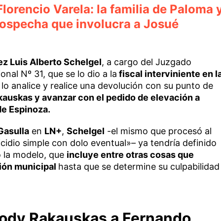
lorencio Varela: la familia de Paloma 
sospecha que involucra a Josué
ez Luis Alberto Schelgel
, a cargo del Juzgado
onal Nº 31, que se lo dio a la
fiscal interviniente en l
 lo analice y realice una devolución con su punto de
kauskas y avanzar con el pedido de elevación a
 de Espinoza.
Gasulla
en
LN+
,
Schelgel
-el mismo que procesó al
idio simple con dolo eventual»
–
ya tendría definido
zo la modelo, que
incluye entre otras cosas que
tión municipal
hasta que se determine su culpabilidad
lody Rakauskas a Fernando