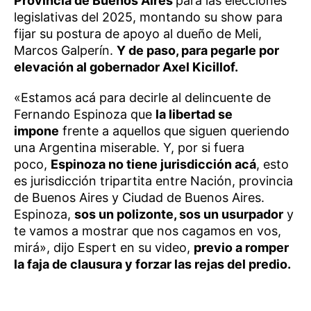
Provincia de Buenos Aires
para las elecciones
legislativas del 2025, montando su show para
fijar su postura de apoyo al dueño de Meli,
Marcos Galperín.
Y de paso, para pegarle por
elevación al gobernador Axel Kicillof.
«Estamos acá para decirle al delincuente de
Fernando Espinoza que
la libertad se
impone
frente a aquellos que siguen queriendo
una Argentina miserable. Y, por si fuera
poco,
Espinoza no tiene jurisdicción acá
, esto
es jurisdicción tripartita entre Nación, provincia
de Buenos Aires y Ciudad de Buenos Aires.
Espinoza,
sos un polizonte, sos un usurpador
y
te vamos a mostrar que nos cagamos en vos,
mirá», dijo Espert en su video,
previo a romper
la faja de clausura y forzar las rejas del predio.