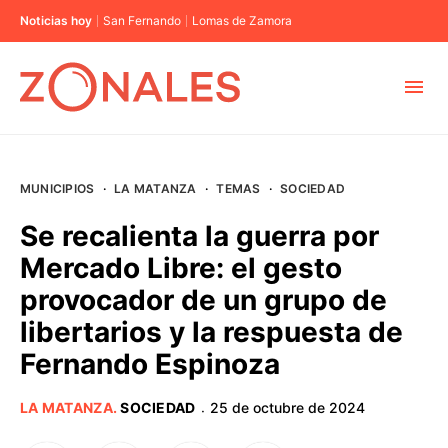
Noticias hoy
San Fernando
Lomas de Zamora
MUNICIPIOS
MUNICIPIOS
·
LA MATANZA
·
TEMAS
·
SOCIEDAD
CABA
Se recalienta la guerra por
Mercado Libre: el gesto
BUENOS AIRES
provocador de un grupo de
libertarios y la respuesta de
PROVINCIAS
Fernando Espinoza
ELECCIONES 2023
LA MATANZA
.
SOCIEDAD
25 de octubre de 2024
·