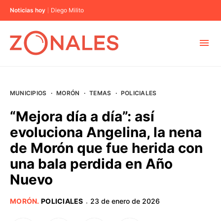
Noticias hoy
Diego Milito
MUNICIPIOS
MUNICIPIOS
·
MORÓN
·
TEMAS
·
POLICIALES
CABA
“Mejora día a día”: así
evoluciona Angelina, la nena
BUENOS AIRES
de Morón que fue herida con
una bala perdida en Año
PROVINCIAS
Nuevo
ELECCIONES 2023
MORÓN
.
POLICIALES
23 de enero de 2026
·