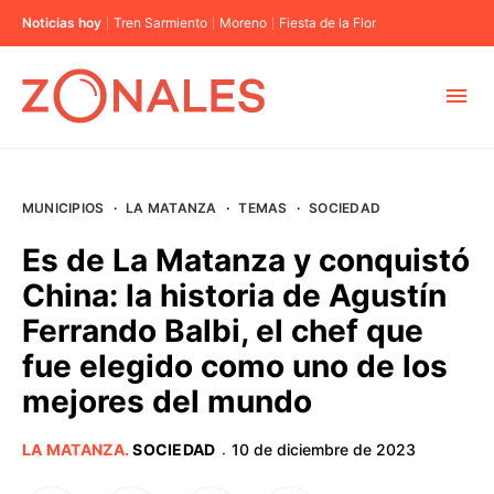
Noticias hoy
Tren Sarmiento
Moreno
Fiesta de la Flor
MUNICIPIOS
MUNICIPIOS
·
LA MATANZA
·
TEMAS
·
SOCIEDAD
CABA
Es de La Matanza y conquistó
China: la historia de Agustín
BUENOS AIRES
Ferrando Balbi, el chef que
fue elegido como uno de los
PROVINCIAS
mejores del mundo
ELECCIONES 2023
LA MATANZA
.
SOCIEDAD
10 de diciembre de 2023
·