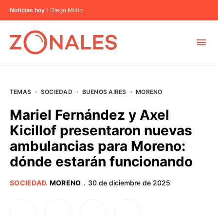
Noticias hoy
Diego Milito
MUNICIPIOS
TEMAS
·
SOCIEDAD
·
BUENOS AIRES
·
MORENO
CABA
Mariel Fernández y Axel
Kicillof presentaron nuevas
BUENOS AIRES
ambulancias para Moreno:
dónde estarán funcionando
PROVINCIAS
SOCIEDAD
.
MORENO
30 de diciembre de 2025
·
ELECCIONES 2023