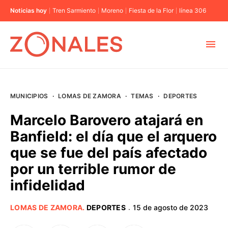
Noticias hoy
Tren Sarmiento
Moreno
Fiesta de la Flor
línea 306
MUNICIPIOS
MUNICIPIOS
·
LOMAS DE ZAMORA
·
TEMAS
·
DEPORTES
CABA
Marcelo Barovero atajará en
Banfield: el día que el arquero
BUENOS AIRES
que se fue del país afectado
por un terrible rumor de
PROVINCIAS
infidelidad
ELECCIONES 2023
LOMAS DE ZAMORA
.
DEPORTES
15 de agosto de 2023
·