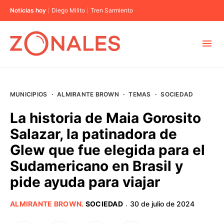
Noticias hoy
Diego Milito
Tren Sarmiento
MUNICIPIOS
MUNICIPIOS
·
ALMIRANTE BROWN
·
TEMAS
·
SOCIEDAD
CABA
La historia de Maia Gorosito
Salazar, la patinadora de
BUENOS AIRES
Glew que fue elegida para el
Sudamericano en Brasil y
PROVINCIAS
pide ayuda para viajar
ELECCIONES 2023
ALMIRANTE BROWN
.
SOCIEDAD
30 de julio de 2024
·