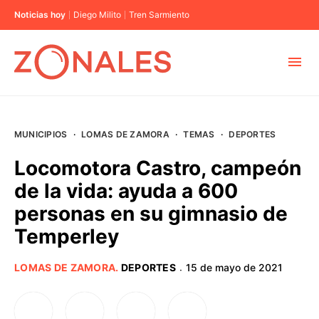
Noticias hoy
Diego Milito
Tren Sarmiento
MUNICIPIOS
MUNICIPIOS
·
LOMAS DE ZAMORA
·
TEMAS
·
DEPORTES
CABA
Locomotora Castro, campeón
de la vida: ayuda a 600
BUENOS AIRES
personas en su gimnasio de
Temperley
PROVINCIAS
LOMAS DE ZAMORA
.
DEPORTES
15 de mayo de 2021
·
ELECCIONES 2023