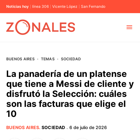
Noticias hoy
línea 306
Vicente López
San Fernando
MUNICIPIOS
BUENOS AIRES
·
TEMAS
·
SOCIEDAD
CABA
La panadería de un platense
que tiene a Messi de cliente y
BUENOS AIRES
disfrutó la Selección: cuáles
son las facturas que elige el
PROVINCIAS
10
ELECCIONES 2023
BUENOS AIRES
.
SOCIEDAD
6 de julio de 2026
·