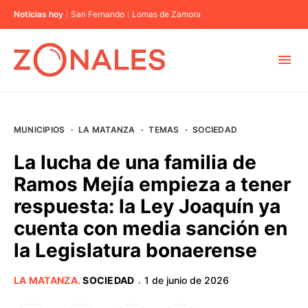
Noticias hoy
San Fernando
Lomas de Zamora
MUNICIPIOS
MUNICIPIOS
·
LA MATANZA
·
TEMAS
·
SOCIEDAD
CABA
La lucha de una familia de
Ramos Mejía empieza a tener
BUENOS AIRES
respuesta: la Ley Joaquín ya
cuenta con media sanción en
PROVINCIAS
la Legislatura bonaerense
ELECCIONES 2023
LA MATANZA
.
SOCIEDAD
1 de junio de 2026
·