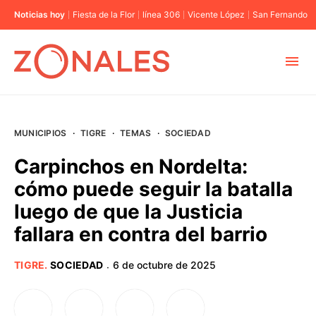
Noticias hoy
Fiesta de la Flor
línea 306
Vicente López
San Fernando
MUNICIPIOS
MUNICIPIOS
·
TIGRE
·
TEMAS
·
SOCIEDAD
CABA
Carpinchos en Nordelta:
cómo puede seguir la batalla
BUENOS AIRES
luego de que la Justicia
fallara en contra del barrio
PROVINCIAS
TIGRE
.
SOCIEDAD
6 de octubre de 2025
·
ELECCIONES 2023