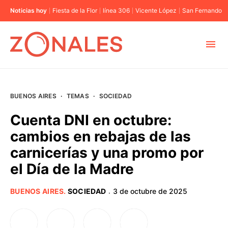
Noticias hoy
Fiesta de la Flor
línea 306
Vicente López
San Fernando
MUNICIPIOS
BUENOS AIRES
·
TEMAS
·
SOCIEDAD
CABA
Cuenta DNI en octubre:
cambios en rebajas de las
BUENOS AIRES
carnicerías y una promo por
el Día de la Madre
PROVINCIAS
BUENOS AIRES
.
SOCIEDAD
3 de octubre de 2025
·
ELECCIONES 2023