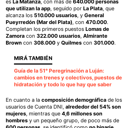
es
La Matanza
, con más de
640.000 personas
que utilizan la app
, seguido por
La Plata
, que
alcanza los
510.000 usuarios
, y
General
Pueyrredón (Mar del Plata)
, con
470.000
.
Completan los primeros puestos
Lomas de
Zamora
con
322.000 usuarios
,
Almirante
Brown
con
308.000
y
Quilmes
con
301.000
.
Guía de la 51° Peregrinación a Luján:
cambios en trenes y colectivos, puestos de
hidratación y todo lo que hay que saber
En cuanto a la
composición demográfica
de los
usuarios de Cuenta DNI,
alrededor del 54% son
mujeres
, mientras que
4,6 millones son
hombres
y un pequeño grupo, de poco más de
600 personas
, se identificó como
no binarie
.