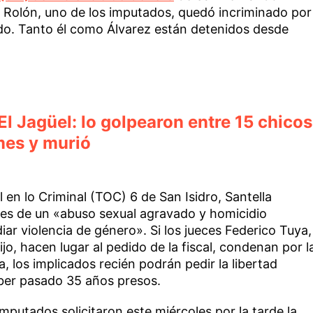
e Rolón, uno de los imputados, quedó incriminado por
do. Tanto él como Álvarez están detenidos desde
El Jagüel: lo golpearon entre 15 chicos
mes y murió
l en lo Criminal (TOC) 6 de San Isidro, Santella
s de un «abuso sexual agravado y homicidio
iar violencia de género». Si los jueces Federico Tuya,
o, hacen lugar al pedido de la fiscal, condenan por l
, los implicados recién podrán pedir la libertad
ber pasado 35 años presos.
putados solicitaron este miércoles por la tarde la