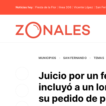
Noticias hoy
Fiesta de la Flor
línea 306
Vicente López
San Fe
MUNICIPIOS
·
SAN FERNANDO
·
TEMAS
Juicio por un f
incluyó a un l
su pedido de p