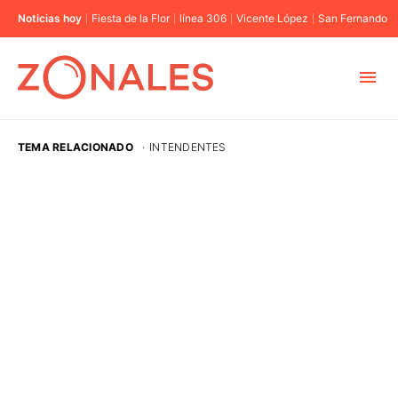
Noticias hoy
Fiesta de la Flor
línea 306
Vicente López
San Fernando
MUNICIPIOS
TEMA RELACIONADO
·
INTENDENTES
CABA
BUENOS AIRES
PROVINCIAS
ELECCIONES 2023