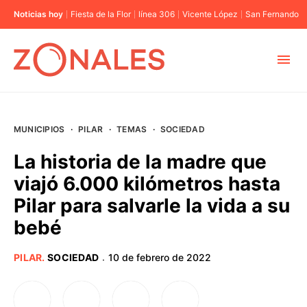
Noticias hoy
Fiesta de la Flor
línea 306
Vicente López
San Fernando
MUNICIPIOS
MUNICIPIOS
·
PILAR
·
TEMAS
·
SOCIEDAD
CABA
La historia de la madre que
viajó 6.000 kilómetros hasta
BUENOS AIRES
Pilar para salvarle la vida a su
bebé
PROVINCIAS
PILAR
.
SOCIEDAD
10 de febrero de 2022
·
ELECCIONES 2023