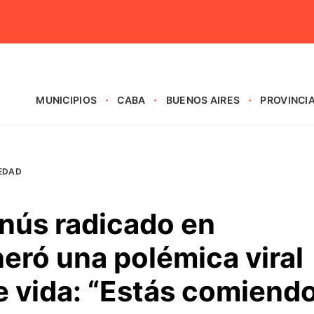
MUNICIPIOS
CABA
BUENOS AIRES
PROVINCI
EDAD
anús radicado en
eró una polémica viral
de vida: “Estás comiend