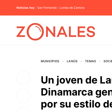
Noticias hoy
San Fernando
Lomas de Zamora
MUNICIPIOS
·
LANÚS
·
TEMAS
·
SOCI
Un joven de L
Dinamarca gen
por su estilo 