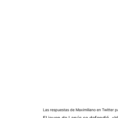
Las respuestas de Maximiliano en Twitter pa
El joven de Lanús se defendió. «H