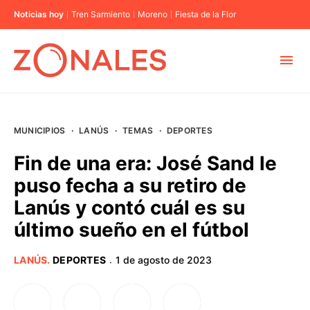
Noticias hoy
Tren Sarmiento
Moreno
Fiesta de la Flor
MUNICIPIOS
MUNICIPIOS
·
LANÚS
·
TEMAS
·
DEPORTES
CABA
Fin de una era: José Sand le
puso fecha a su retiro de
BUENOS AIRES
Lanús y contó cuál es su
último sueño en el fútbol
PROVINCIAS
LANÚS
.
DEPORTES
1 de agosto de 2023
·
ELECCIONES 2023