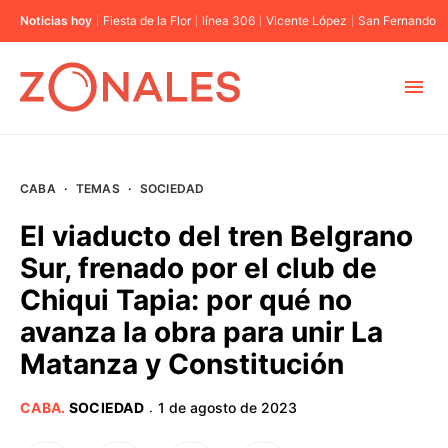
Noticias hoy
Fiesta de la Flor
línea 306
Vicente López
San Fernando
MUNICIPIOS
CABA
·
TEMAS
·
SOCIEDAD
CABA
El viaducto del tren Belgrano
Sur, frenado por el club de
BUENOS AIRES
Chiqui Tapia: por qué no
avanza la obra para unir La
PROVINCIAS
Matanza y Constitución
ELECCIONES 2023
CABA
.
SOCIEDAD
1 de agosto de 2023
·