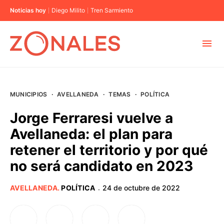
Noticias hoy
Diego Milito
Tren Sarmiento
MUNICIPIOS
MUNICIPIOS
·
AVELLANEDA
·
TEMAS
·
POLÍTICA
CABA
Jorge Ferraresi vuelve a
Avellaneda: el plan para
BUENOS AIRES
retener el territorio y por qué
no será candidato en 2023
PROVINCIAS
AVELLANEDA
.
POLÍTICA
24 de octubre de 2022
·
ELECCIONES 2023