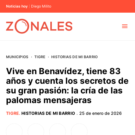
Noticias hoy
Diego Milito
MUNICIPIOS
MUNICIPIOS
·
TIGRE
·
HISTORIAS DE MI BARRIO
CABA
Vive en Benavídez, tiene 83
años y cuenta los secretos de
BUENOS AIRES
su gran pasión: la cría de las
palomas mensajeras
PROVINCIAS
TIGRE
.
HISTORIAS DE MI BARRIO
25 de enero de 2026
·
ELECCIONES 2023