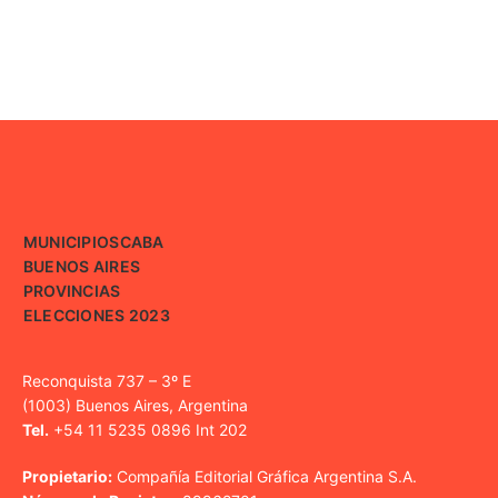
MUNICIPIOS
CABA
BUENOS AIRES
PROVINCIAS
ELECCIONES 2023
Reconquista 737 – 3º E
(1003) Buenos Aires, Argentina
Tel.
+54 11 5235 0896 Int 202
Propietario:
Compañía Editorial Gráfica Argentina S.A.