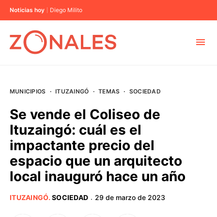
Noticias hoy
Diego Milito
MUNICIPIOS
MUNICIPIOS
·
ITUZAINGÓ
·
TEMAS
·
SOCIEDAD
CABA
Se vende el Coliseo de
Ituzaingó: cuál es el
BUENOS AIRES
impactante precio del
espacio que un arquitecto
PROVINCIAS
local inauguró hace un año
ELECCIONES 2023
ITUZAINGÓ
.
SOCIEDAD
29 de marzo de 2023
·