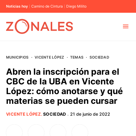
Noticias hoy
Camino de Cintura
Diego Milito
MUNICIPIOS
MUNICIPIOS
·
VICENTE LÓPEZ
·
TEMAS
·
SOCIEDAD
CABA
Abren la inscripción para el
CBC de la UBA en Vicente
BUENOS AIRES
López: cómo anotarse y qué
materias se pueden cursar
PROVINCIAS
VICENTE LÓPEZ
.
SOCIEDAD
21 de junio de 2022
·
ELECCIONES 2023