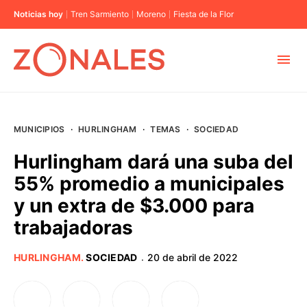
Noticias hoy
Tren Sarmiento
Moreno
Fiesta de la Flor
MUNICIPIOS
MUNICIPIOS
·
HURLINGHAM
·
TEMAS
·
SOCIEDAD
CABA
Hurlingham dará una suba del
55% promedio a municipales
BUENOS AIRES
y un extra de $3.000 para
trabajadoras
PROVINCIAS
HURLINGHAM
.
SOCIEDAD
20 de abril de 2022
·
ELECCIONES 2023