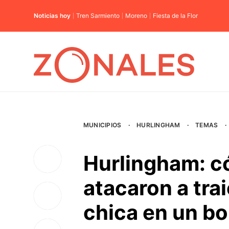
Noticias hoy
Tren Sarmiento
Moreno
Fiesta de la Flor
MUNICIPIOS
·
HURLINGHAM
·
TEMAS
·
Hurlingham: c
atacaron a tra
chica en un bo