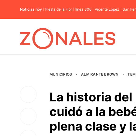
Noticias hoy
Fiesta de la Flor
línea 306
Vicente López
San Fe
MUNICIPIOS
·
ALMIRANTE BROWN
·
TEM
La historia de
cuidó a la beb
plena clase y l