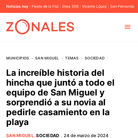
Noticias hoy
Fiesta de la Flor
línea 306
Vicente López
San Fernando
MUNICIPIOS
MUNICIPIOS
·
SAN MIGUEL
·
TEMAS
·
SOCIEDAD
CABA
La increíble historia del
hincha que juntó a todo el
BUENOS AIRES
equipo de San Miguel y
sorprendió a su novia al
PROVINCIAS
pedirle casamiento en la
playa
ELECCIONES 2023
SAN MIGUEL
.
SOCIEDAD
24 de marzo de 2024
·