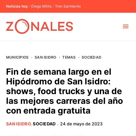
Noticias hoy
Diego Milito
Tren Sarmiento
MUNICIPIOS
MUNICIPIOS
·
SAN ISIDRO
·
TEMAS
·
SOCIEDAD
CABA
Fin de semana largo en el
Hipódromo de San Isidro:
BUENOS AIRES
shows, food trucks y una de
las mejores carreras del año
PROVINCIAS
con entrada gratuita
ELECCIONES 2023
SAN ISIDRO
.
SOCIEDAD
24 de mayo de 2023
·