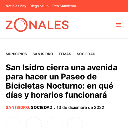
Noticias hoy
Diego Milito
Tren Sarmiento
MUNICIPIOS
MUNICIPIOS
·
SAN ISIDRO
·
TEMAS
·
SOCIEDAD
CABA
San Isidro cierra una avenida
para hacer un Paseo de
BUENOS AIRES
Bicicletas Nocturno: en qué
días y horarios funcionará
PROVINCIAS
SAN ISIDRO
.
SOCIEDAD
13 de diciembre de 2022
·
ELECCIONES 2023