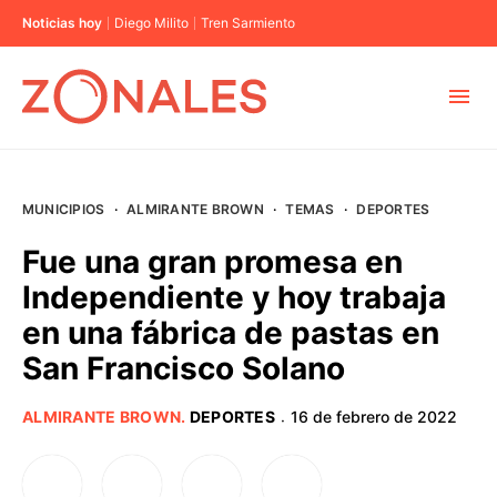
Noticias hoy
Diego Milito
Tren Sarmiento
MUNICIPIOS
MUNICIPIOS
·
ALMIRANTE BROWN
·
TEMAS
·
DEPORTES
CABA
Fue una gran promesa en
Independiente y hoy trabaja
BUENOS AIRES
en una fábrica de pastas en
San Francisco Solano
PROVINCIAS
ALMIRANTE BROWN
.
DEPORTES
16 de febrero de 2022
·
ELECCIONES 2023