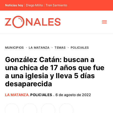
Noticias hoy
Diego Milito
Tren Sarmiento
MUNICIPIOS
MUNICIPIOS
·
LA MATANZA
·
TEMAS
·
POLICIALES
CABA
González Catán: buscan a
una chica de 17 años que fue
BUENOS AIRES
a una iglesia y lleva 5 días
desaparecida
PROVINCIAS
LA MATANZA
.
POLICIALES
6 de agosto de 2022
·
ELECCIONES 2023