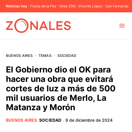
Noticias hoy
Fiesta de la Flor
línea 306
Vicente López
San Fernando
MUNICIPIOS
BUENOS AIRES
·
TEMAS
·
SOCIEDAD
CABA
El Gobierno dio el OK para
hacer una obra que evitará
BUENOS AIRES
cortes de luz a más de 500
mil usuarios de Merlo, La
PROVINCIAS
Matanza y Morón
ELECCIONES 2023
BUENOS AIRES
.
SOCIEDAD
9 de diciembre de 2024
·