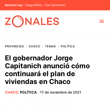
Noticias hoy
Diego Milito
Tren Sarmiento
MUNICIPIOS
PROVINCIAS
·
CHACO
·
TEMAS
·
POLÍTICA
CABA
El gobernador Jorge
Capitanich anunció cómo
BUENOS AIRES
continuará el plan de
viviendas en Chaco
PROVINCIAS
CHACO
.
POLÍTICA
17 de noviembre de 2021
·
ELECCIONES 2023