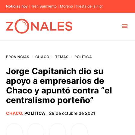
Noticias hoy
Tren Sarmiento
Moreno
Fiesta de la Flor
MUNICIPIOS
PROVINCIAS
·
CHACO
·
TEMAS
·
POLÍTICA
CABA
Jorge Capitanich dio su
apoyo a empresarios de
BUENOS AIRES
Chaco y apuntó contra “el
centralismo porteño”
PROVINCIAS
CHACO
.
POLÍTICA
29 de octubre de 2021
·
ELECCIONES 2023