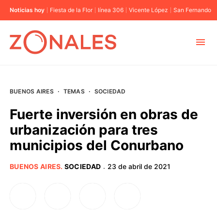
Noticias hoy
Fiesta de la Flor
línea 306
Vicente López
San Fernando
MUNICIPIOS
BUENOS AIRES
·
TEMAS
·
SOCIEDAD
CABA
Fuerte inversión en obras de
urbanización para tres
BUENOS AIRES
municipios del Conurbano
PROVINCIAS
BUENOS AIRES
.
SOCIEDAD
23 de abril de 2021
·
ELECCIONES 2023