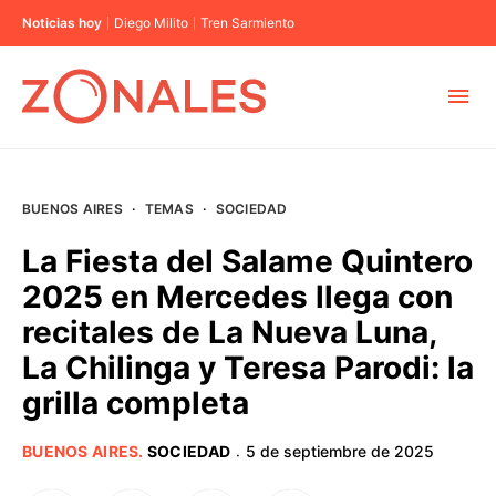
Noticias hoy
Diego Milito
Tren Sarmiento
MUNICIPIOS
BUENOS AIRES
·
TEMAS
·
SOCIEDAD
CABA
La Fiesta del Salame Quintero
2025 en Mercedes llega con
BUENOS AIRES
recitales de La Nueva Luna,
La Chilinga y Teresa Parodi: la
PROVINCIAS
grilla completa
ELECCIONES 2023
BUENOS AIRES
.
SOCIEDAD
5 de septiembre de 2025
·