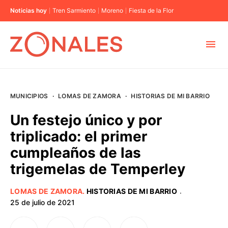
Noticias hoy
Tren Sarmiento
Moreno
Fiesta de la Flor
MUNICIPIOS
MUNICIPIOS
·
LOMAS DE ZAMORA
·
HISTORIAS DE MI BARRIO
CABA
Un festejo único y por
triplicado: el primer
BUENOS AIRES
cumpleaños de las
trigemelas de Temperley
PROVINCIAS
LOMAS DE ZAMORA
.
HISTORIAS DE MI BARRIO
·
ELECCIONES 2023
25 de julio de 2021