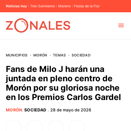
Noticias hoy
Tren Sarmiento
Moreno
Fiesta de la Flor
MUNICIPIOS
MUNICIPIOS
·
MORÓN
·
TEMAS
·
SOCIEDAD
CABA
Fans de Milo J harán una
juntada en pleno centro de
BUENOS AIRES
Morón por su gloriosa noche
en los Premios Carlos Gardel
PROVINCIAS
MORÓN
.
SOCIEDAD
28 de mayo de 2026
·
ELECCIONES 2023